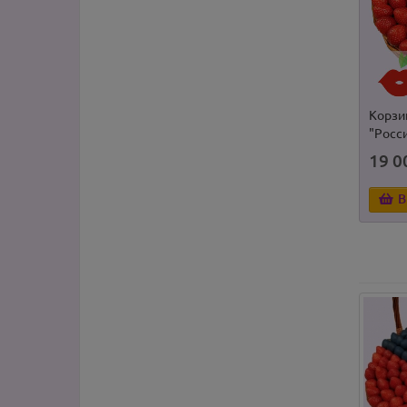
Корзи
"Росс
19 0
В