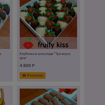
в
Клубника в шоколаде "Три вкуса
№4"
4 800 Р
В корзину