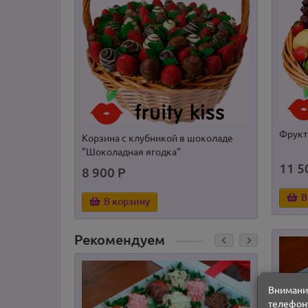
Фрукт
Корзина с клубникой в шоколаде
Клубн
"Шоколадная ягодка"
11 5
8 900 Р
8 35
В
В корзину
В
Рекомендуем
Внимание
телефону