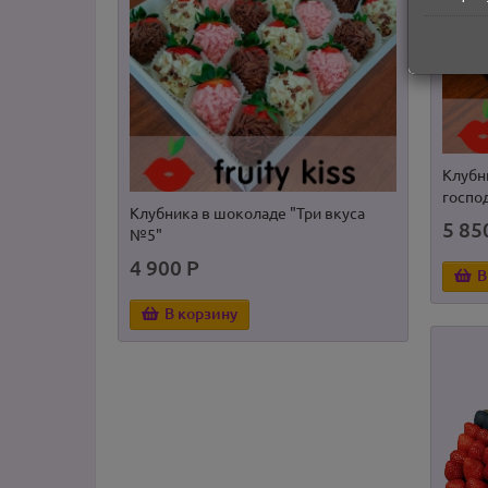
Клубн
госпо
Клубника в шоколаде "Три вкуса
Корзи
5 85
№5"
"Вене
4 900 Р
19 0
В
В корзину
В