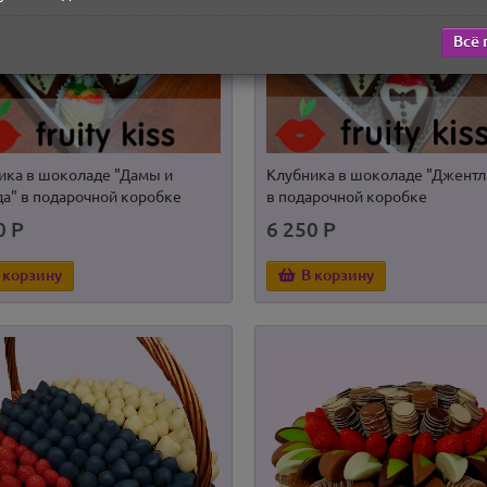
Всё 
ика в шоколаде "Дамы и
Клубника в шоколаде "Джент
да" в подарочной коробке
в подарочной коробке
на с клубникой в шоколаде
Корзина с клубникой в шокол
0 Р
6 250 Р
ра"
"Шарм"
00 Р
7 800 Р
 корзину
В корзину
 корзину
В корзину