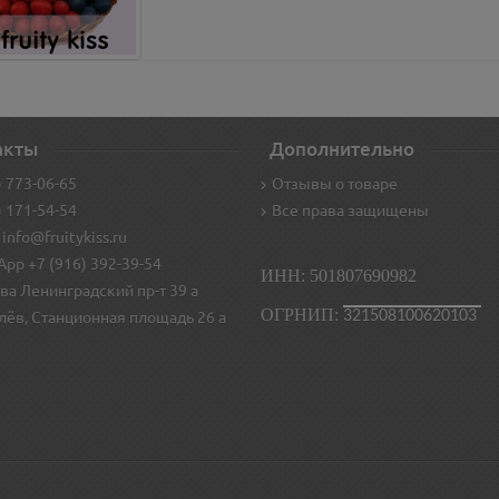
акты
Дополнительно
) 773-06-65
Отзывы о товаре
) 171-54-54
Все права защищены
 info@fruitykiss.ru
pp +7 (916) 392-39-54
ИНН: 501807690982
ва Ленинградский пр-т 39 а
ОГРНИП:
321508100620103
лёв, Станционная площадь 26 а