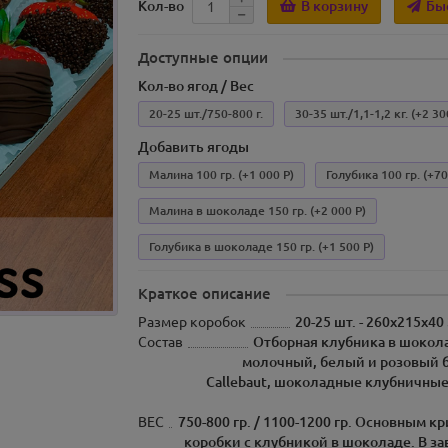
В корзину
Бы
Кол-во
Доступные опции
Кол-во ягод / Вес
20-25 шт./750-800 г.
30-35 шт./1,1-1,2 кг.
(+2 30
Добавить ягоды
Малина 100 гр.
(+1 000 Р)
Голубика 100 гр.
(+70
Малина в шоколаде 150 гр.
(+2 000 Р)
Голубика в шоколаде 150 гр.
(+1 500 Р)
Краткое описание
Размер коробок
20-25 шт. - 260х215х40
Состав
Отборная клубника в шокола
молочный, белый и розовый 
Callebaut, шоколадные клубничные
ВЕС
750-800 гр. / 1100-1200 гр. Основным к
коробки с клубникой в шоколаде. В за