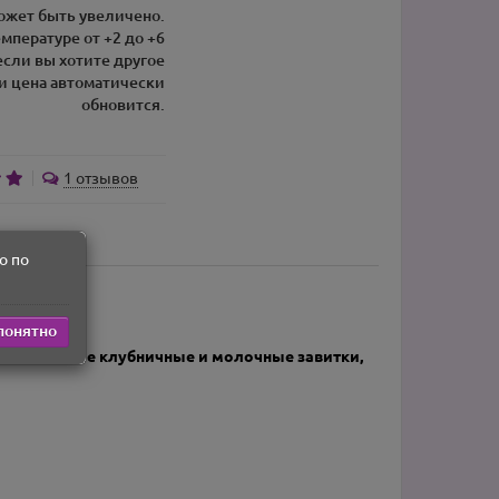
может быть увеличено.
емпературе от +2 до +6
 если вы хотите другое
и цена автоматически
обновится.
1 отзывов
о по
 обновится.
понятно
, шоколадные клубничные и молочные завитки,