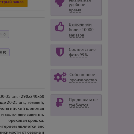
стрый заказ
удобное
время
Выполнили
более 10000
0 Р)
заказов
Соответствие
0 Р)
фото 99%
Собственное
производство
 30-35 шт. - 290х240х60
Предоплата не
де 20-25 шт., тёмный,
требуется
бельгийский шоколад
 и молочные завитки,
ореховая крошка.
ритерием является вес
висимости от сезона и