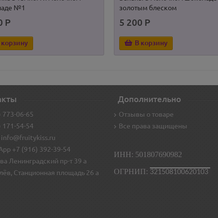
ладе №1
золотым блеском
0 Р
5 200 Р
 корзину
В корзину
акты
Дополнительно
) 773-06-65
Отзывы о товаре
) 171-54-54
Все права защищены
 info@fruitykiss.ru
pp +7 (916) 392-39-54
ИНН: 501807690982
ва Ленинградский пр-т 39 а
ОГРНИП:
321508100620103
лёв, Станционная площадь 26 а