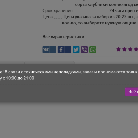
сорта клубники кол-во ягод 
Срок хранения
24 часа при т
Цена
Цена указана за набор из 20-25 шт.,
кол-во, то выберите нужную опцию 
Все характеристики
тзывы (1)
Вопрос-ответ
(0)
! В связи с техническими неполадками, заказы принимаются тольк
 с 10:00 до 21:00
№6"
ите другое кол-во, то выберите нужную опцию и цена автоматически
Всё 
й, молочный, белый и розовый бельгийский шоколад Callebaut