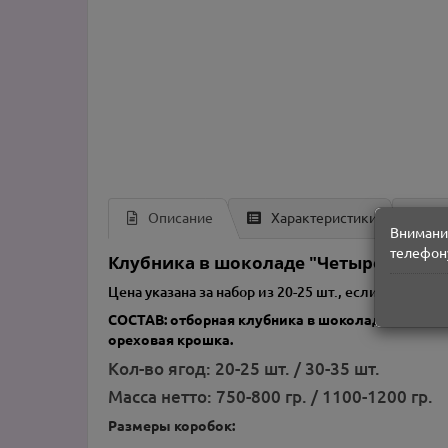
Описание
Характеристики
О
Внимание
телефону
Клубника в шоколаде "Четыре вкуса 
Цена указана за набор из 20-25 шт., если вы хот
СОСТАВ: отборная клубника в шоколаде, тёмны
ореховая крошка.
Кол-во ягод: 20-25 шт. / 30-35 шт.
Масса нетто: 750-800 гр. / 1100-1200 гр.
Размеры коробок: