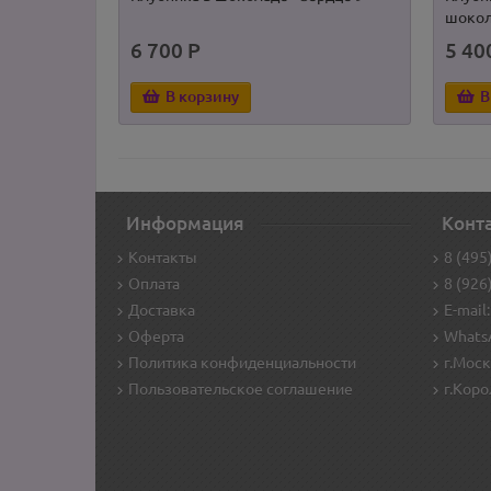
шоко
6 700 Р
5 40
В корзину
В
Информация
Конт
Контакты
8 (495
Оплата
8 (926
Доставка
E-mail:
Оферта
WhatsA
Политика конфиденциальности
г.Моск
Пользовательское соглашение
г.Коро