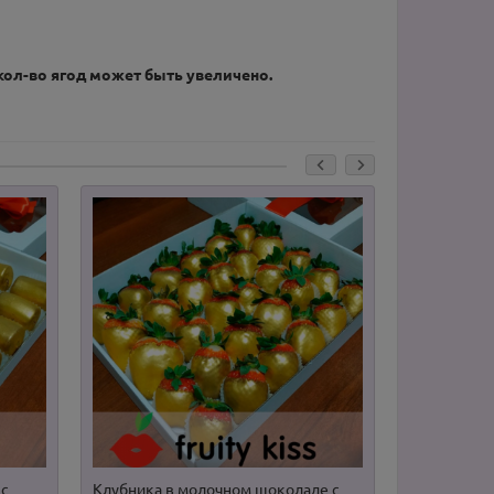
кол-во ягод может быть увеличено.
 с
Клубника в молочном шоколаде с
Клубника в