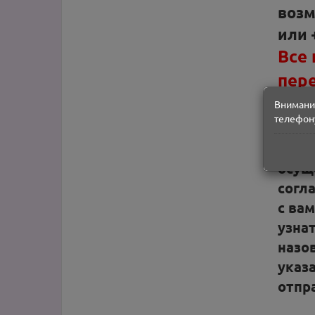
возм
или 
Все 
пер
Внимание
Зака
телефону
приня
воск
осущ
согл
с вам
узна
назо
указа
отпр