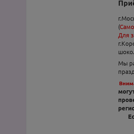
Приё
г.Мос
(
Само
Для з
г.Кор
шоко
Мы ра
праз
Вним
могу
пров
реги
Е