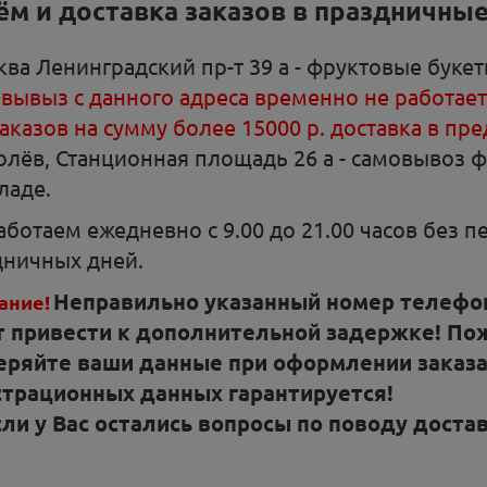
м и доставка заказов в праздничны
ква Ленинградский пр-т 39 а - фруктовые буке
вывыз с данного адреса временно не работает.
аказов на сумму более 15000 р. доставка в п
олёв, Станционная площадь 26 а - самовывоз 
ладе.
ботаем ежедневно с 9.00 до 21.00 часов без 
дничных дней.
Неправильно указанный номер телефон
ание!
т привести к дополнительной задержке! По
еряйте ваши данные при оформлении заказ
страционных данных гарантируется!
сли у Вас остались вопросы по поводу доста