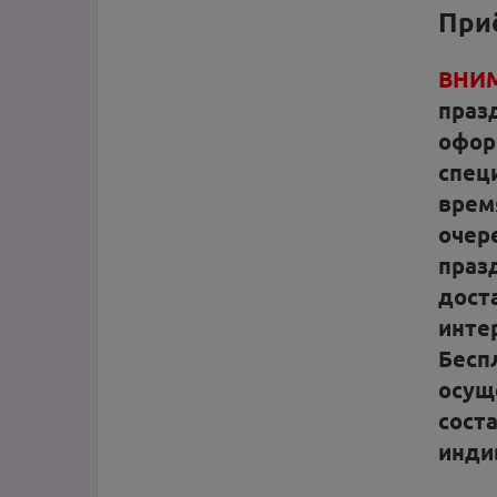
Приё
ВНИМ
празд
офор
спец
врем
очер
праз
дост
инте
Беспл
осущ
сост
инди