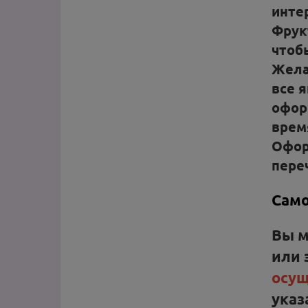
инте
Фрук
чтоб
Жела
все 
офор
врем
Офор
пере
Сам
Вы 
или
осущ
ука