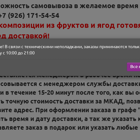
ожность самовывоза в желаемое время и 
+7
(926) 171-54-54
композиции из фруктов и ягод готов
ед доставкой
!
! В связи с техническими неполадками, заказы принимаются тольк
з, оформленный в
нерабочее время нашего 
 с 10:00 до 21:00
т нашими менеджерами с 9 - 21 в будние дни 
ресенье. Заказы доставляются
круглосуточн
Всё 
ествляется менеджером в рабочее время на
асовывается с менеджером службы доставки
и в течение 15-20 минут после того, как вы
ть точную стоимость доставки за МКАД, по
вите адрес.
При оформлении заказа в графе
ть время и дату доставки, а так же указать
авляете заказ в подарок или указать любые