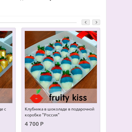
е с
Клубника в шоколаде в подарочной
Клубника в
коробке "Россия"
шоколаде с
4 700 Р
5 100 Р