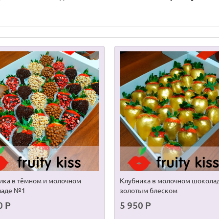
ика в тёмном и молочном
Клубника в молочном шоколад
ладе №1
золотым блеском
0 Р
5 950 Р