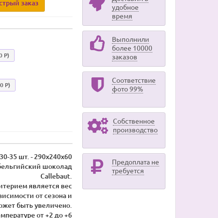
стрый заказ
удобное
время
Выполнили
более 10000
0 Р)
заказов
Соответствие
0 Р)
фото 99%
Собственное
производство
 30-35 шт. - 290х240х60
Предоплата не
бельгийский шоколад
требуется
Callebaut.
ритерием является вес
висимости от сезона и
может быть увеличено.
емпературе от +2 до +6