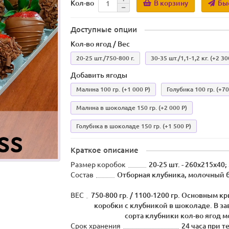
В корзину
Бы
Кол-во
Доступные опции
Кол-во ягод / Вес
20-25 шт./750-800 г.
30-35 шт./1,1-1,2 кг.
(+2 30
Добавить ягоды
Малина 100 гр.
(+1 000 Р)
Голубика 100 гр.
(+70
Малина в шоколаде 150 гр.
(+2 000 Р)
Голубика в шоколаде 150 гр.
(+1 500 Р)
Краткое описание
Размер коробок
20-25 шт. - 260х215х40;
Состав
Отборная клубника, молочный 
ВЕС
750-800 гр. / 1100-1200 гр. Основным к
коробки с клубникой в шоколаде. В за
сорта клубники кол-во ягод 
Срок хранения
24 часа при т