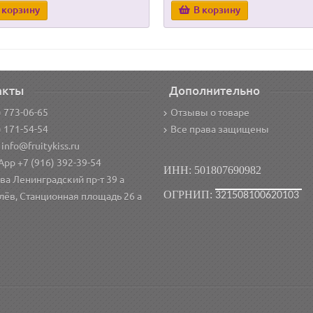
 корзину
В корзину
акты
Дополнительно
) 773-06-65
Отзывы о товаре
) 171-54-54
Все права защищены
 info@fruitykiss.ru
pp +7 (916) 392-39-54
ИНН: 501807690982
ва Ленинградский пр-т 39 а
ОГРНИП:
321508100620103
лёв, Станционная площадь 26 а