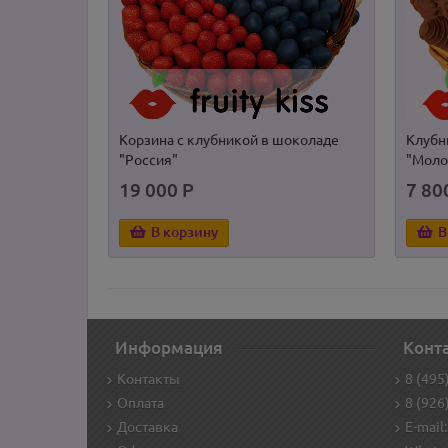
Корзина с клубникой в шоколаде
Клубн
"Россия"
"Моло
19 000 Р
7 80
В корзину
В
Информация
Конт
Контакты
8 (495
Оплата
8 (926
Доставка
E-mail: