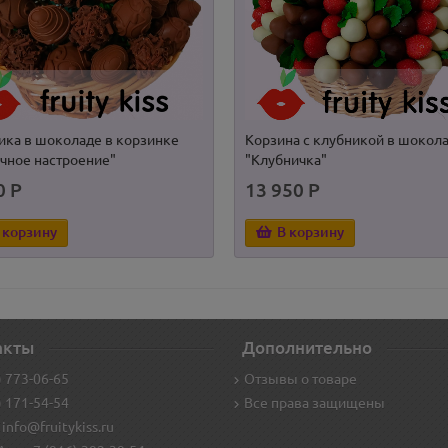
ика в шоколаде в корзинке
Корзина с клубникой в шокол
чное настроение"
"Клубничка"
0 Р
13 950 Р
 корзину
В корзину
акты
Дополнительно
) 773-06-65
Отзывы о товаре
) 171-54-54
Все права защищены
 info@fruitykiss.ru