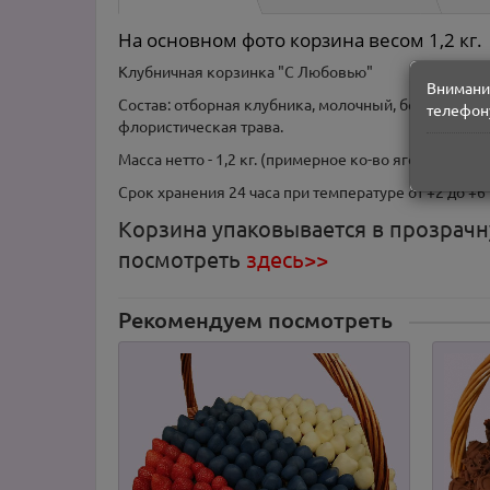
На основном фото корзина весом 1,2 кг.
Клубничная корзинка "С Любовью"
Внимание
Состав: отборная клубника, молочный, белый и ро
телефону
флористическая трава.
Масса нетто - 1,2 кг. (примерное ко-во ягод 50 - 60 шт.) 
Срок хранения 24 часа при температуре от +2 до +6
Корзина упаковывается в прозрач
посмотреть
здесь>>
Рекомендуем посмотреть