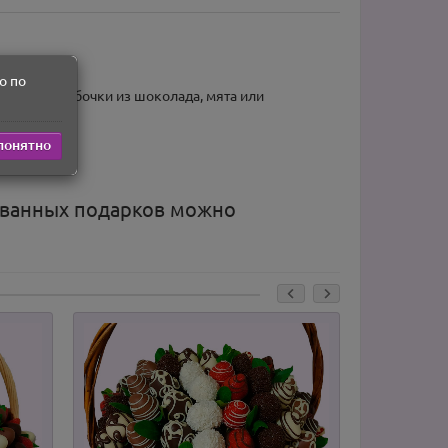
о по
околада, бабочки из шоколада, мята или
понятно
ованных подарков можно