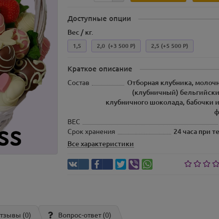
Доступные опции
Вес / кг.
1,5
2,0
(+3 500 Р)
2,5
(+5 500 Р)
Краткое описание
Состав
Отборная клубника, молоч
(клубничный) бельгийски
клубничного шоколада, бабочки и
ф
ВЕС
Срок хранения
24 часа при т
Все характеристики
тзывы (0)
Вопрос-ответ
(0)