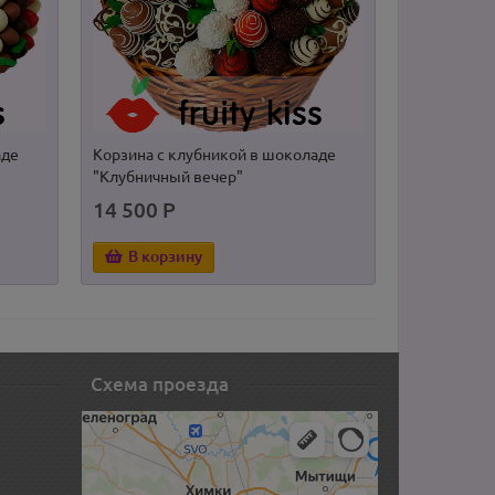
аде
Корзина с клубникой в шоколаде
Корзина с 
"Клубничный вечер"
"Комильфо
14 500 Р
8 500 Р
В корзину
В корз
Схема проезда