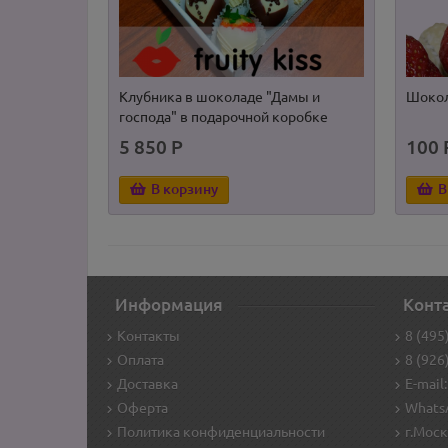
Клубника в шоколаде "Дамы и
Шокола
господа" в подарочной коробке
5 850 Р
100 
В корзину
В
Информация
Конт
Контакты
8 (495
Оплата
8 (926
Доставка
E-mail:
Оферта
WhatsA
Политика конфиденциальности
г.Моск