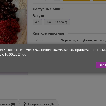
Доступные опции
Вес / кг.
4,0
6,0
(+15 000 Р)
Краткое описание
Состав
Черешня, голубика, малина
ВЕС
! В связи с техническими неполадками, заказы принимаются тольк
 с 10:00 до 21:00
Все характеристики
Всё 
тзывы (0)
Вопрос-ответ
(0)