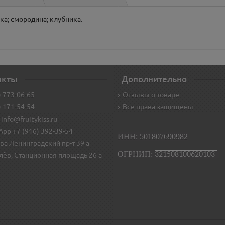
ка; смородина; клубника.
акты
Дополнительно
) 773-06-65
Отзывы о товаре
) 171-54-54
Все права защищены
 info@fruitykiss.ru
pp +7 (916) 392-39-54
ИНН: 501807690982
ва Ленинградский пр-т 39 а
ОГРНИП:
321508100620103
лёв, Станционная площадь 26 а