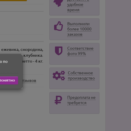
удобное
время
Выполнили
более 10000
заказов
Соответствие
, ежевика, смородина,
фото 99%
клубника.
Масса нетто - 4 кг.
о по
Собственное
производство
понятно
0 отзывов
Предоплата не
требуется