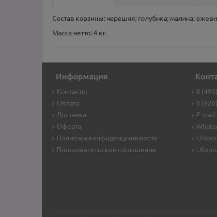
Состав корзины: черешня; голубика; малина; ежеви
Масса нетто: 4 кг.
Информация
Конт
Контакты
8 (495
Оплата
8 (926
Доставка
E-mail:
Оферта
WhatsA
Политика конфиденциальности
г.Моск
Пользовательское соглашение
г.Коро