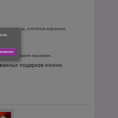
з шоколада, плетёная корзинка.
о по
понятно
енные в нашем магазине.
ованных подарков можно