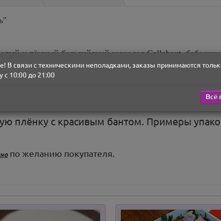
ь"
елый и тёмный бельгийский шоколад Callebaut, бабочки и
! В связи с техническими неполадками, заказы принимаются тольк
д - 50 шт.)
/ 1,7 кг. / 2,2 кг.
 с 10:00 до 21:00
Всё 
ные посыпки могут быть заменены на любые, представл
ную плёнку с красивым бантом. Примеры упак
по желанию покупателя.
тно