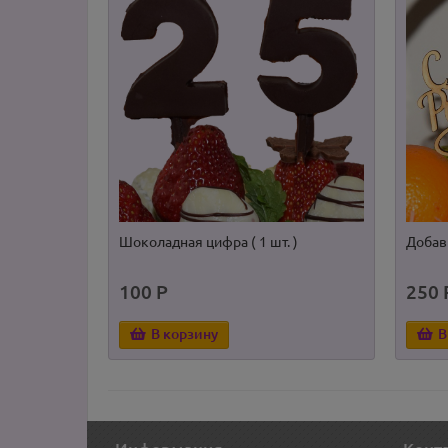
Шоколадная цифра ( 1 шт. )
Добав
100 Р
250 
В корзину
В