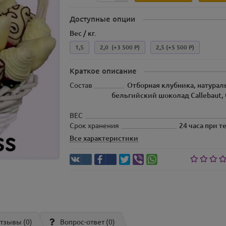
Доступные опции
Вес / кг.
1,5
2,0
(+3 500 Р)
2,5
(+5 500 Р)
Краткое описание
Состав
Отборная клубника, натура
бельгийский шоколад Callebaut,
ВЕС
Срок хранения
24 часа при т
Все характеристики
тзывы (0)
Вопрос-ответ
(0)