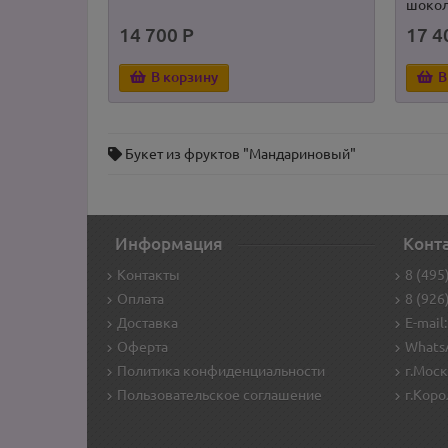
шокол
14 700 Р
17 4
В корзину
В
Букет из фруктов "Мандариновый"
Информация
Конт
Контакты
8 (495
Оплата
8 (926
Доставка
E-mail:
Оферта
WhatsA
Политика конфиденциальности
г.Моск
Пользовательское соглашение
г.Коро