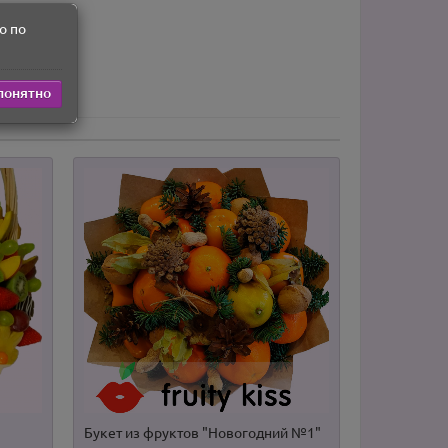
о по
>
понятно
Букет из фруктов "Новогодний №1"