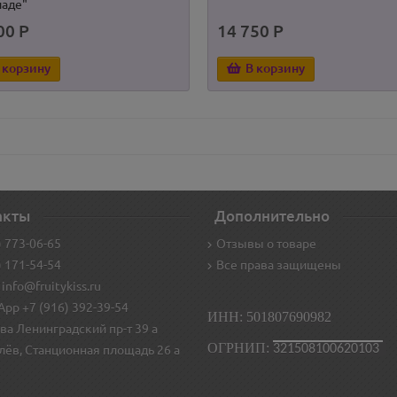
аде"
00 Р
14 750 Р
 корзину
В корзину
акты
Дополнительно
) 773-06-65
Отзывы о товаре
) 171-54-54
Все права защищены
 info@fruitykiss.ru
pp +7 (916) 392-39-54
ИНН: 501807690982
ва Ленинградский пр-т 39 а
ОГРНИП:
321508100620103
лёв, Станционная площадь 26 а