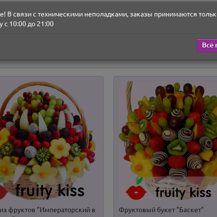
! В связи с техническими неполадками, заказы принимаются тольк
 с 10:00 до 21:00
орехи, шишки, корица.
еры упакованных подарков можно посмотреть
здесь>
Всё 
 из фруктов "Императорский в
Фруктовый букет "Баскет"